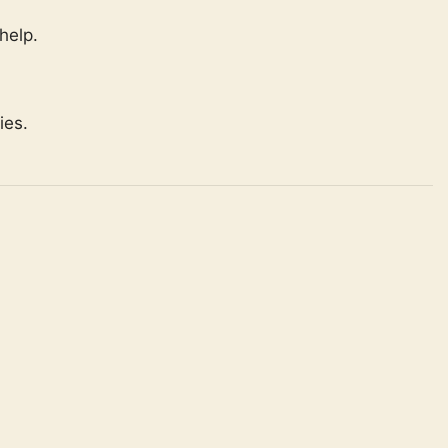
 help.
ies.