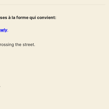
ses à la forme qui convient:
owly
.
ossing the street.
?