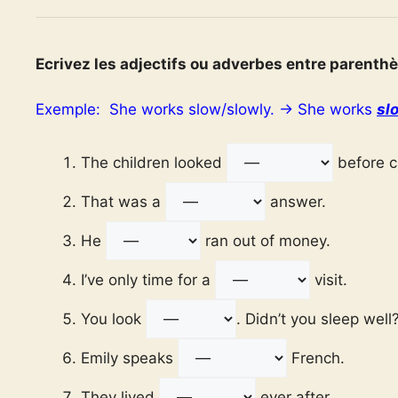
Ecrivez les adjectifs ou adverbes entre parenthè
Exemple: She works slow/slowly. → She works
sl
The children looked
before cr
That was a
answer.
He
ran out of money.
I’ve only time for a
visit.
You look
. Didn’t you sleep well
Emily speaks
French.
They lived
ever after .