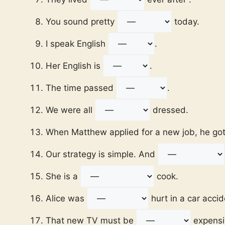
You sound pretty
today.
I speak English
.
Her English is
.
The time passed
.
We were all
dressed.
When Matthew applied for a new job, he go
Our strategy is simple. And
She is a
cook.
Alice was
hurt in a car accid
That new TV must be
expensi