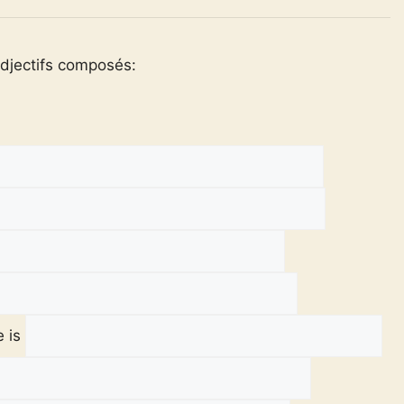
adjectifs composés:
e is