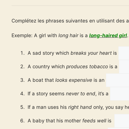
Complétez les phrases suivantes en utilisant des 
Exemple: A girl with
long hair
is a
long-haired girl
.
A sad story which
breaks your heart
is
A country which
produces tobacco
is a
A boat that
looks expensive
is an
If a story seems
never to end
, it’s a
If a man uses his
right hand
only, you say h
A baby that his mother
feeds well
is