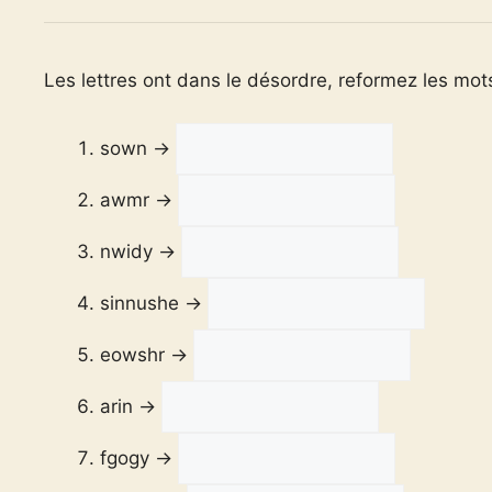
Les lettres ont dans le désordre, reformez les mots
sown →
awmr →
nwidy →
sinnushe →
eowshr →
arin →
fgogy →