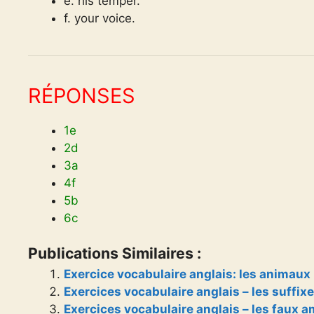
e. his temper.
f. your voice.
RÉPONSES
1e
2d
3a
4f
5b
6c
Publications Similaires :
Exercice vocabulaire anglais: les animaux
Exercices vocabulaire anglais – les suffix
Exercices vocabulaire anglais – les faux a