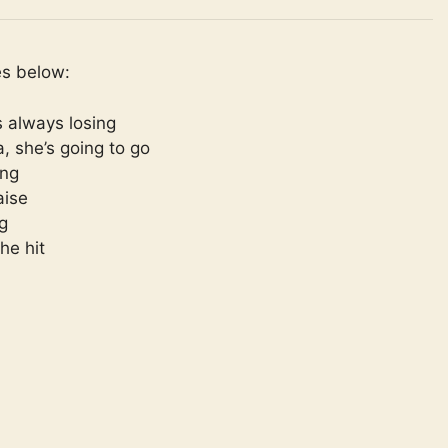
es below:
s always losing
, she’s going to go
ing
aise
g
he hit