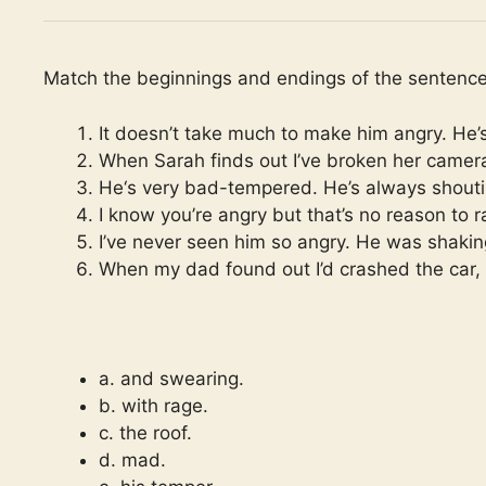
Match the beginnings and endings of the sentenc
It doesn’t take much to make him angry. He’
When Sarah finds out I’ve broken her camera
He‘s very bad-tempered. He’s always shout
I know you’re angry but that’s no reason to r
I’ve never seen him so angry. He was shakin
When my dad found out I’d crashed the car, 
a. and swearing.
b. with rage.
c. the roof.
d. mad.