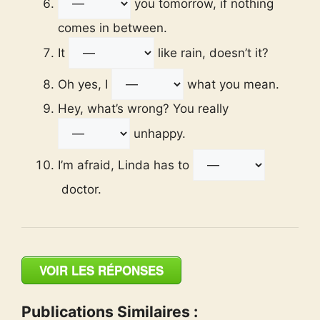
you tomorrow, if nothing
comes in between.
It
like rain, doesn’t it?
Oh yes, I
what you mean.
Hey, what’s wrong? You really
unhappy.
I’m afraid, Linda has to
doctor.
VOIR LES RÉPONSES
Publications Similaires :