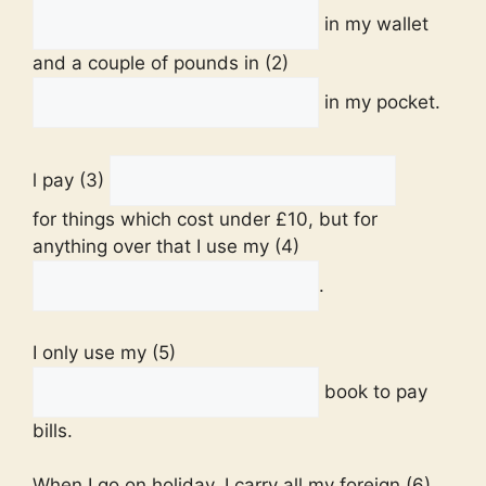
in my wallet
and a couple of pounds in (2)
in my pocket.
l pay (3)
for things which cost under £10, but for
anything over that I use my (4)
.
I only use my (5)
book to pay
bills.
When I go on holiday, I carry all my foreign (6)