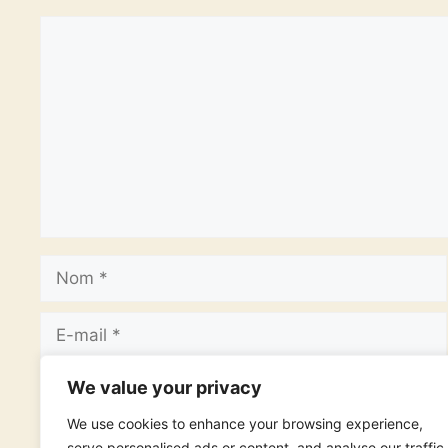
Commentaire
Nom
E-
mail
Site
We value your privacy
web
We use cookies to enhance your browsing experience,
serve personalised ads or content, and analyse our traffic.