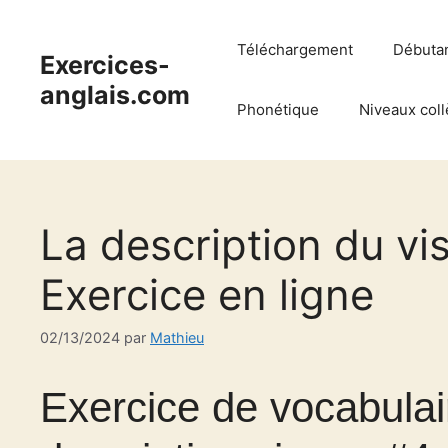
Aller
au
Téléchargement
Débuta
Exercices-
contenu
anglais.com
Phonétique
Niveaux coll
La description du vi
Exercice en ligne
02/13/2024
par
Mathieu
Exercice de vocabulair