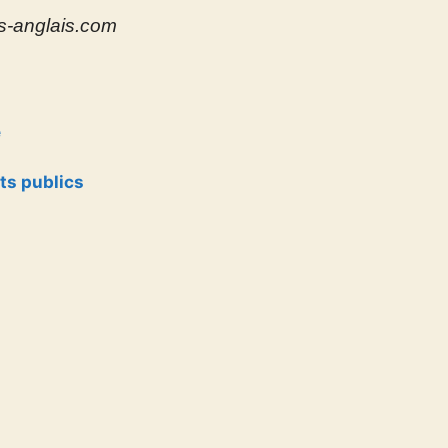
s-anglais.com
e
ts publics