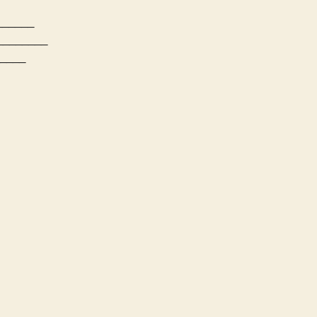
_______
_________
_____