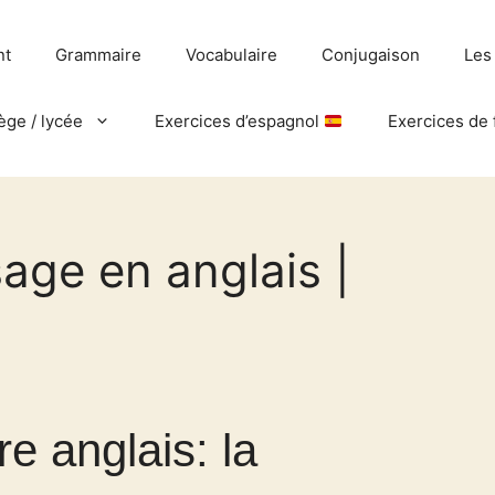
nt
Grammaire
Vocabulaire
Conjugaison
Les
ège / lycée
Exercices d’espagnol
Exercices de 
sage en anglais |
e anglais: la