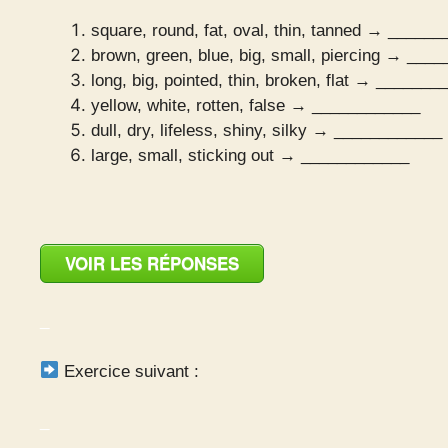
square, round, fat, oval, thin, tanned → _____
brown, green, blue, big, small, piercing → ___
long, big, pointed, thin, broken, flat → _______
yellow, white, rotten, false → ____________
dull, dry, lifeless, shiny, silky → ____________
large, small, sticking out → ____________
VOIR LES RÉPONSES
_
Exercice suivant :
_