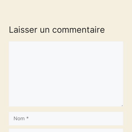
Laisser un commentaire
Commentaire
Nom
E-