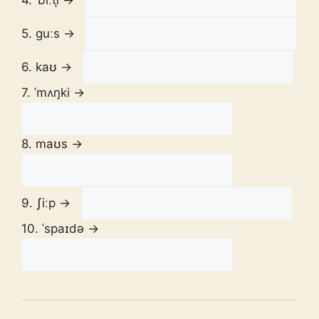
5. guːs →
6. kaʊ →
7. ˈmʌŋki →
8. maʊs →
9. ʃiːp →
10. ˈspaɪdə →