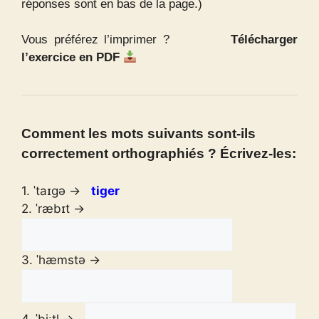
réponses sont en bas de la page.)
Vous préférez l’imprimer ?
Télécharger
l’exercice en PDF
Comment les mots suivants sont-ils
correctement orthographiés ? Écrivez-les:
1. ˈtaɪɡə →
tiger
2. ˈræbɪt →
3. ˈhæmstə →
4. ˈbiːtl̩ →