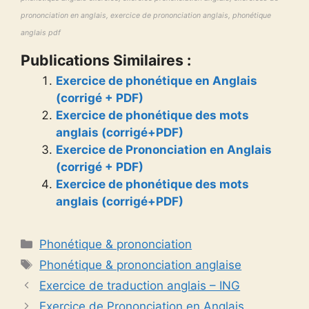
prononciation en anglais, exercice de prononciation anglais, phonétique
anglais pdf
Publications Similaires :
Exercice de phonétique en Anglais
(corrigé + PDF)
Exercice de phonétique des mots
anglais (corrigé+PDF)
Exercice de Prononciation en Anglais
(corrigé + PDF)
Exercice de phonétique des mots
anglais (corrigé+PDF)
Catégories
Phonétique & prononciation
Étiquettes
Phonétique & prononciation anglaise
Exercice de traduction anglais – ING
Exercice de Prononciation en Anglais