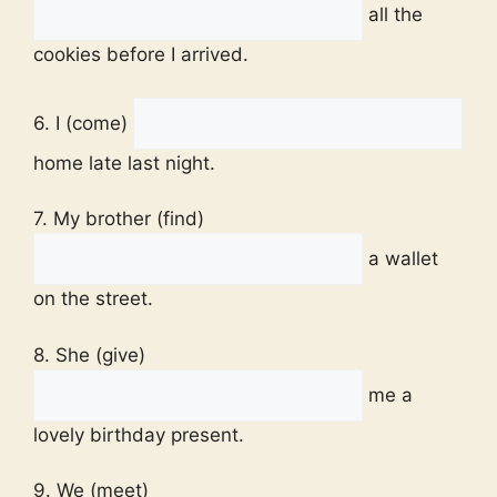
all the
cookies before I arrived.
6. I (come)
home late last night.
7. My brother (find)
a wallet
on the street.
8. She (give)
me a
lovely birthday present.
9. We (meet)