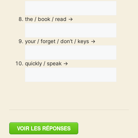
the / book / read →
your / forget / don’t / keys →
quickly / speak →
VOIR LES RÉPONSES